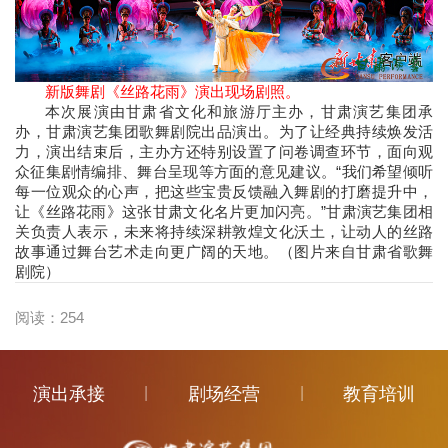
新版舞剧《丝路花雨》演出现场剧照。
本次展演由甘肃省文化和旅游厅主办，甘肃演艺集团承
办，甘肃演艺集团歌舞剧院出品演出。为了让经典持续焕发活
力，演出结束后，主办方还特别设置了问卷调查环节，面向观
众征集剧情编排、舞台呈现等方面的意见建议。“我们希望倾听
每一位观众的心声，把这些宝贵反馈融入舞剧的打磨提升中，
让《丝路花雨》这张甘肃文化名片更加闪亮。”甘肃演艺集团相
关负责人表示，未来将持续深耕敦煌文化沃土，让动人的丝路
故事通过舞台艺术走向更广阔的天地。（图片来自甘肃省歌舞
剧院）
阅读：
254
演出承接
|
剧场经营
|
教育培训