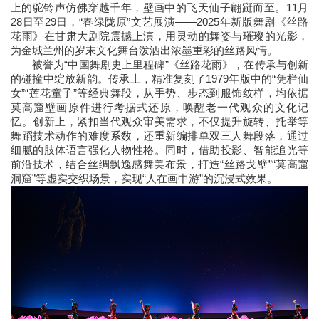
上的驼铃声仿佛穿越千年，壁画中的飞天仙子翩跹而至。11月
28日至29日，“春绿陇原”文艺展演——2025年新版舞剧《丝路
花雨》在甘肃大剧院震撼上演，用灵动的舞姿与璀璨的光影，
为金城兰州的岁末文化舞台泼洒出浓墨重彩的丝路风情。
被誉为“中国舞剧史上里程碑”《丝路花雨》，在传承与创新
的碰撞中绽放新韵。传承上，精准复刻了1979年版中的“凭栏仙
女”“莲花童子”等经典舞段，从手势、步态到服饰纹样，均依据
莫高窟壁画原件进行考据式还原，唤醒老一代观众的文化记
忆。创新上，紧扣当代观众审美需求，不仅提升旋转、托举等
舞蹈技术动作的难度系数，还重新编排单双三人舞段落，通过
细腻的肢体语言强化人物性格。同时，借助投影、智能追光等
前沿技术，结合丝绸飘逸感舞美布景，打造“丝路戈壁”“莫高窟
洞窟”等虚实交织场景，实现“人在画中游”的沉浸式效果。