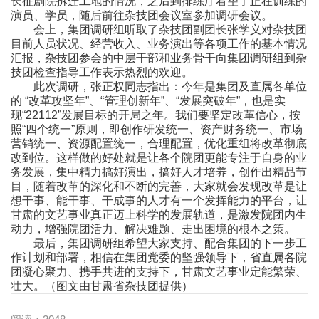
长征剧院拆迁工地的情况，之后到排练厅看望了正在训练的
演员、学员，随后前往杂技团会议室参加调研会议。
会上，集团调研组听取了杂技团副团长张学义对杂技团
目前人员状况、经营收入、业务演出等各项工作的基本情况
汇报，杂技团参会的中层干部和业务骨干向集团调研组到杂
技团检查指导工作表示热烈的欢迎。
此次调研，张正权同志指出：今年是集团及直属各单位
的 “改革攻坚年”、“管理创新年”、“发展突破年”，也是实
现“22112”发展目标的开局之年。我们要坚定改革信心，按
照“四个统一”原则，即创作研发统一、资产财务统一、市场
营销统一、资源配置统一，合理配置，优化重组将改革彻底
改到位。这样做的好处就是让各个院团更能专注于自身的业
务发展，集中精力搞好演出，搞好人才培养，创作出精品节
目，随着改革的深化和不断的完善，大家就会发现改革是让
想干事、能干事、干成事的人才有一个发挥能力的平台，让
甘肃的文艺事业真正迈上科学的发展轨道，是激发院团内生
动力，增强院团活力、解决难题、走出困境的根本之策。
最后，集团调研组希望大家支持、配合集团的下一步工
作计划和部署，相信在集团党委的坚强领导下，省直属各院
团凝心聚力、携手共进的支持下，甘肃文艺事业定能繁荣、
壮大。（图文由甘肃省杂技团提供）