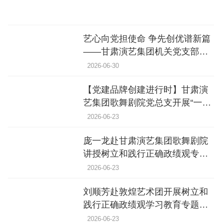
艺心向党担使命 争先创优谱新篇
——甘肃演艺集团机关党支部开
展主题党日活动
2026-06-30
【党建品牌创建进行时】甘肃演
艺集团歌舞剧院党总支开展“一堂
党课、一次宣誓”迎七一主题活动
2026-06-23
庞一龙赴甘肃演艺集团歌舞剧院
讲授树立和践行正确政绩观专题
党课
2026-06-23
刘顺芳赴敦煌艺术团开展树立和
践行正确政绩观学习教育专题党
课
2026-06-23